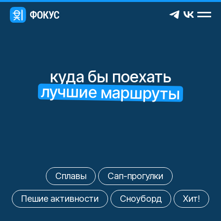
куда бы поехать
лучшие маршруты
Сплавы
Сап-прогулки
Пешие активности
Сноуборд
Хит!