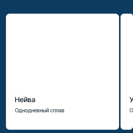
Нейва
Однодневный сплав
О