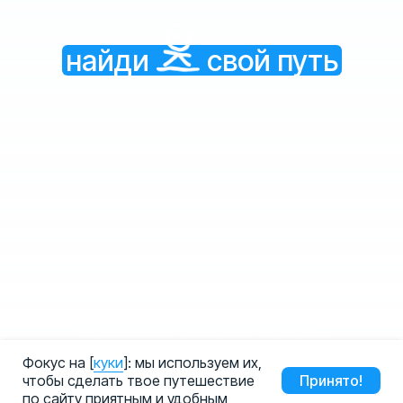
найди
свой путь
ИП Федоров Александр Владимирович
ИНН 665840142445
© 2026 Фокус. Все права защищены
Публичная оферта
Политика конфиденциальности
Фокус на [
куки
]: мы используем их,
Разработка сайта
чтобы сделать твое путешествие
Принято!
по сайту приятным и удобным