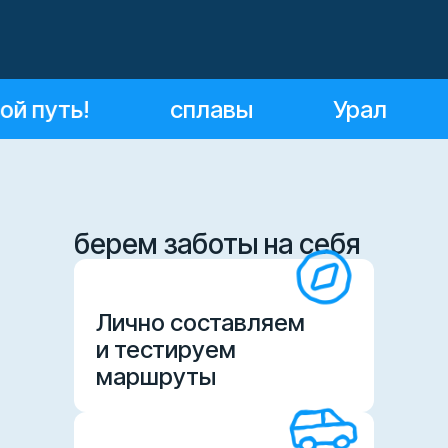
путь!
сплавы
Урал
берем заботы на себя
Лично составляем
и тестируем
маршруты